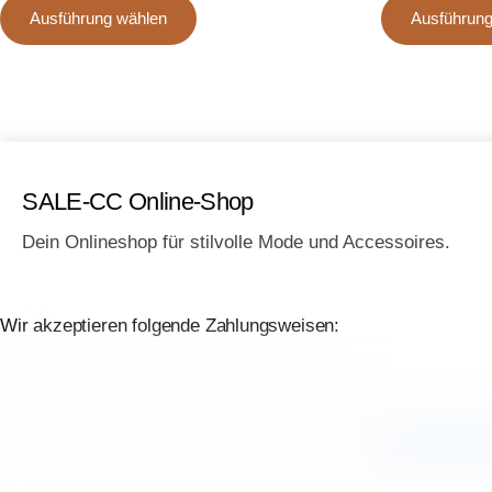
Dieses
Ausführung wählen
Ausführung
Produkt
weist
mehrere
Varianten
auf.
Die
SALE-CC Online-Shop
Optionen
können
Dein Onlineshop für stilvolle Mode und Accessoires.
auf
der
Produktseite
Wir akzeptieren folgende Zahlungsweisen:
gewählt
werden