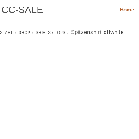
Skip
CC-SALE
Home
to
content
Spitzenshirt offwhite
START
SHOP
SHIRTS / TOPS