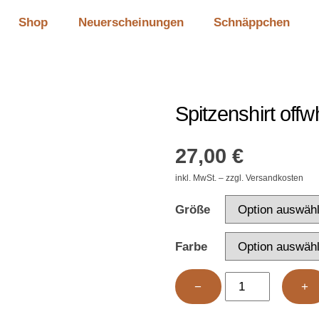
Shop
Neuerscheinungen
Schnäppchen
Spitzenshirt offw
27,00
€
inkl. MwSt. – zzgl. Versandkosten
Größe
Farbe
Spitzenshirt
−
+
offwhite
Menge