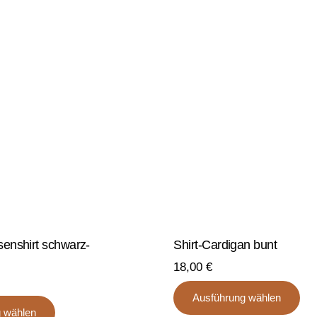
senshirt schwarz-
Shirt-Cardigan bunt
18,00
€
Di
Ausführung wählen
Dieses
Pr
 wählen