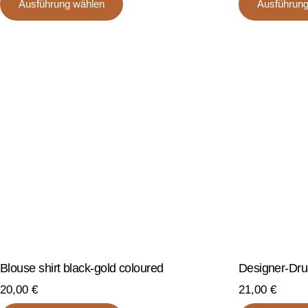
Ausführung wählen
Ausführung
Produkt
weist
mehrere
Varianten
auf.
Die
Optionen
können
auf
der
Produktseite
gewählt
werden
Blouse shirt black-gold coloured
Designer-Druc
20,00
€
21,00
€