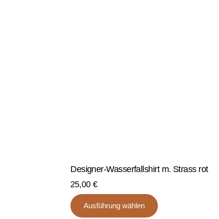
Designer-Wasserfallshirt m. Strass rot
25,00
€
eses
Dieses
Ausführung wählen
odukt
Produkt