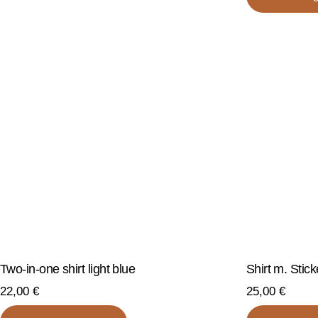
weist
mehrere
Varianten
auf.
Die
Optionen
können
auf
der
Produktseite
gewählt
werden
Two-in-one shirt light blue
Shirt m. Stick
22,00
€
25,00
€
Dieses