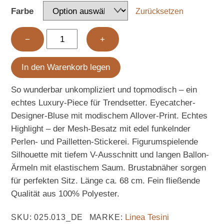
Farbe
Zurücksetzen
Designer-
−
+
Druckbluse
mit
In den Warenkorb legen
Pailletten
bunt
So wunderbar unkompliziert und topmodisch – ein
Menge
echtes Luxury-Piece für Trendsetter. Eyecatcher-
Designer-Bluse mit modischem Allover-Print. Echtes
Highlight – der Mesh-Besatz mit edel funkelnder
Perlen- und Pailletten-Stickerei. Figurumspielende
Silhouette mit tiefem V-Ausschnitt und langen Ballon-
Ärmeln mit elastischem Saum. Brustabnäher sorgen
für perfekten Sitz. Länge ca. 68 cm. Fein fließende
Qualität aus 100% Polyester.
Linea Tesini
SKU
:
025.013_DE
MARKE: