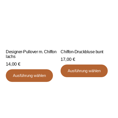
können
könn
auf
auf
der
der
Produktseite
Produ
gewählt
gewä
werden
werd
Designer-Pullover m. Chiffon
Chiffon-Druckbluse bunt
lachs
17,00
€
14,00
€
Dies
Ausführung wählen
Dieses
Prod
Ausführung wählen
Produkt
weist
weist
mehr
mehrere
Varia
Varianten
auf.
auf.
Die
Die
Opti