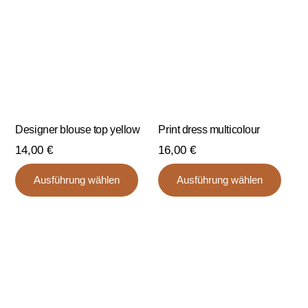
können
auf
auf
der
der
Produ
Produktseite
gewä
gewählt
werd
werden
Designer blouse top yellow
Print dress multicolour
14,00
€
16,00
€
Dieses
Dies
Ausführung wählen
Ausführung wählen
Produkt
Prod
weist
weist
mehrere
mehr
Varianten
Varia
auf.
auf.
Die
Die
Optionen
Opti