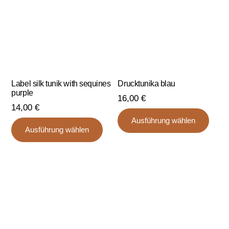
auf
der
der
Produktseite
Produ
gewählt
gewä
werden
werd
Label silk tunik with sequines
Drucktunika blau
purple
16,00
€
14,00
€
Dies
Ausführung wählen
Dieses
Prod
Ausführung wählen
Produkt
weist
weist
mehr
mehrere
Varia
Varianten
auf.
auf.
Die
Die
Opti
Optionen
könn