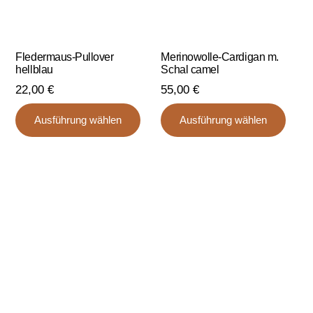
werden
werd
Fledermaus-Pullover
Merinowolle-Cardigan m.
hellblau
Schal camel
22,00
€
55,00
€
Dieses
Dies
Ausführung wählen
Ausführung wählen
Produkt
Prod
weist
weist
mehrere
mehr
Varianten
Varia
auf.
auf.
Die
Die
Optionen
Opti
können
könn
auf
auf
der
der
Produktseite
Produ