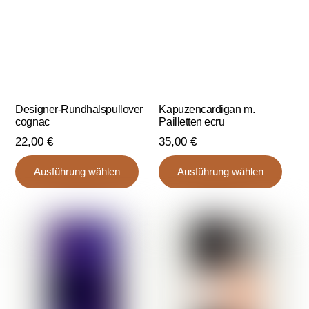
der
der
Produktseite
Produ
gewählt
gewä
werden
werd
Designer-Rundhalspullover
Kapuzencardigan m.
cognac
Pailletten ecru
22,00
€
35,00
€
Dieses
Dies
Ausführung wählen
Ausführung wählen
Produkt
Prod
weist
weist
mehrere
mehr
Varianten
Varia
auf.
auf.
Die
Die
Optionen
Opti
können
könn