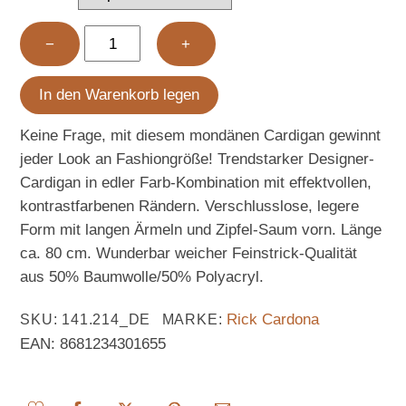
Designer-
−
+
Cardigan
ecru-
In den Warenkorb legen
cognac
Menge
Keine Frage, mit diesem mondänen Cardigan gewinnt
jeder Look an Fashiongröße! Trendstarker Designer-
Cardigan in edler Farb-Kombination mit effektvollen,
kontrastfarbenen Rändern. Verschlusslose, legere
Form mit langen Ärmeln und Zipfel-Saum vorn. Länge
ca. 80 cm. Wunderbar weicher Feinstrick-Qualität
aus 50% Baumwolle/50% Polyacryl.
Rick Cardona
SKU
:
141.214_DE
MARKE:
EAN:
8681234301655