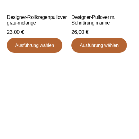
Designer-Rollkragenpullover
Designer-Pullover m.
grau-melange
Schnürung marine
23,00
€
26,00
€
Dieses
Dies
Ausführung wählen
Ausführung wählen
Produkt
Prod
weist
weist
mehrere
mehr
Varianten
Varia
auf.
auf.
Die
Die
Optionen
Opti
können
könn
auf
auf
der
der
Produktseite
Produ
gewählt
gewä